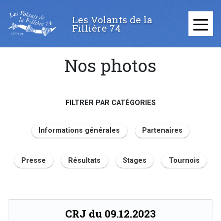
Aller
au
Les Volants de la
Fillière 74
contenu
≡
principal
Nos photos
FILTRER PAR CATÉGORIES
Informations générales
Partenaires
Presse
Résultats
Stages
Tournois
CRJ du 09.12.2023