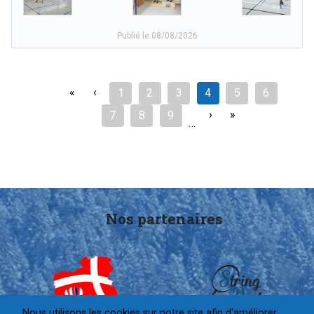
Publié le
08/08/2026
Pagination
Première
«
Page
‹
Page
1
Page
2
Page
3
Page
4
Page
5
Page
6
page
précédente
Page
›
Dernière
»
Page
7
Page
8
Page
9
…
suivante
page
Nos partenaires
Nous utilisons les cookies sur notre site afin d'améliorer