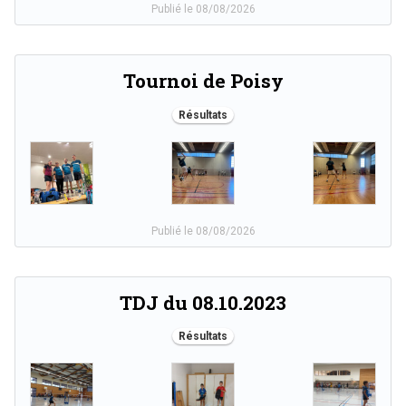
Publié le
08/08/2026
Tournoi de Poisy
Résultats
Publié le
08/08/2026
TDJ du 08.10.2023
Résultats