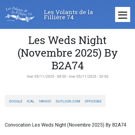
Aller
au
Les Volants de la
Fillière 74
contenu
≡
principal
Les Weds Night
(Novembre 2025) By
B2A74
mer 05/11/2025 - 08:00
-
mer 05/11/2025 - 20:00
GOOGLE
ICAL
YAHOO!
OUTLOOK.COM
OFFICE365
Convocation Les Weds Night (Novembre 2025) By B2A74